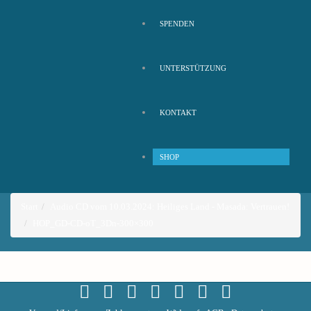
SPENDEN
UNTERSTÜTZUNG
KONTAKT
SHOP
Start
Audio CD vom 10.03.2024: Heiliges Land - Masada: Vertrauen!
HOP_GD-CD-oT_3Dn-300×300