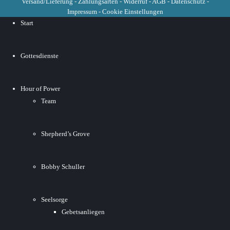
Versand/Lieferung
-
Zahlungsarten
-
Widerruf
-
AGB
-
Datenschutz
-
Impressum
-
Cookie Einstellungen
Start
Gottesdienste
Hour of Power
Team
Shepherd’s Grove
Bobby Schuller
Seelsorge
Gebetsanliegen