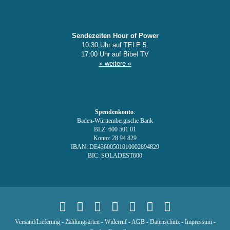
Sendezeiten Hour of Power
10:30 Uhr auf TELE 5,
17:00 Uhr auf Bibel TV
» weitere «
Spendenkonto
:
Baden-Württembergische Bank
BLZ: 600 501 01
Konto: 28 94 829
IBAN: DE43600501010002894829
BIC: SOLADEST600
Versand/Lieferung
-
Zahlungsarten
-
Widerruf
-
AGB
-
Datenschutz
-
Impressum
-