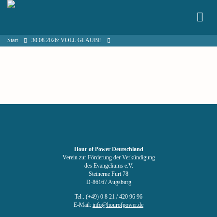
Start
30.08.2026: VOLL GLAUBE
Hour of Power Deutschland
Verein zur Förderung der Verkündigung
des Evangeliums e.V.
Steinerne Furt 78
D-86167 Augsburg
Tel.: (+49) 0 8 21 / 420 96 96
E-Mail:
info@hourofpower.de