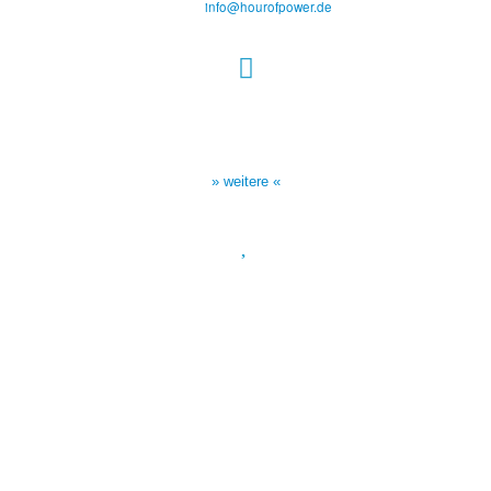
E-Mail:
info@hourofpower.de
Sendezeiten Hour of Power
10:30 Uhr auf TELE 5,
17:00 Uhr auf Bibel TV
» weitere «
Spendenkonto
:
Baden-Württembergische Bank
BLZ: 600 501 01
Konto: 28 94 829
IBAN: DE43600501010002894829
BIC: SOLADEST600