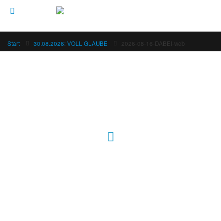
Start
30.08.2026: VOLL GLAUBE
2026-08-16-DABEI-web
Hour of Power Deutschland
Verein zur Förderung der Verkündigung
des Evangeliums e.V.
Steinerne Furt 78
D-86167 Augsburg
Tel.: (+49) 0 8 21 / 420 96 96