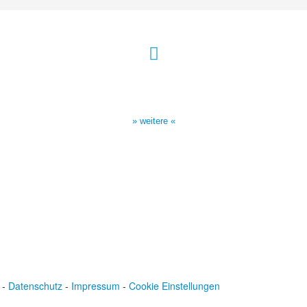
Sendezeiten Hour of Power
10:30 Uhr auf TELE 5,
17:00 Uhr auf Bibel TV
» weitere «
-
Datenschutz
-
Impressum
-
Cookie Einstellungen