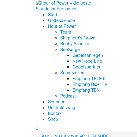
Start
Gottesdienste
Hour of Power
Team
Shepherd’s Grove
Bobby Schuller
Seelsorge
Gebetsanliegen
New Hope Line
Gebetspartner
Sendezeiten
Empfang TELE 5
Empfang Bibel TV
Empfang TBN
Podcast
Spenden
Unterstützung
Kontakt
Shop
Start
30.08.2026: VOLL GLAUBE