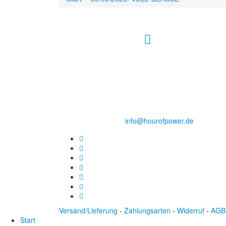
Hour of Power Deutschland
Verein zur Förderung der Verkündigung
des Evangeliums e.V.
Steinerne Furt 78
D-86167 Augsburg
Tel.: (+49) 0 8 21 / 420 96 96
E-Mail:
info@hourofpower.de
Versand/Lieferung
-
Zahlungsarten
-
Widerruf
-
AGB
Start