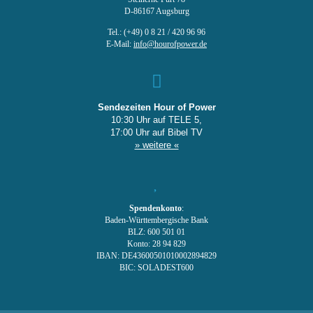
D-86167 Augsburg
Tel.: (+49) 0 8 21 / 420 96 96
E-Mail:
info@hourofpower.de
Sendezeiten Hour of Power
10:30 Uhr auf TELE 5,
17:00 Uhr auf Bibel TV
» weitere «
Spendenkonto
:
Baden-Württembergische Bank
BLZ: 600 501 01
Konto: 28 94 829
IBAN: DE43600501010002894829
BIC: SOLADEST600