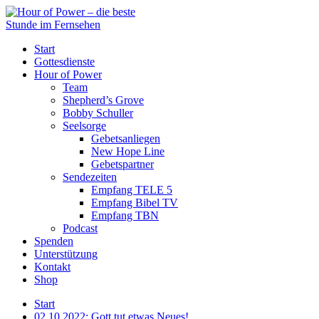
Start
Gottesdienste
Hour of Power
Team
Shepherd’s Grove
Bobby Schuller
Seelsorge
Gebetsanliegen
New Hope Line
Gebetspartner
Sendezeiten
Empfang TELE 5
Empfang Bibel TV
Empfang TBN
Podcast
Spenden
Unterstützung
Kontakt
Shop
Start
02.10.2022: Gott tut etwas Neues!