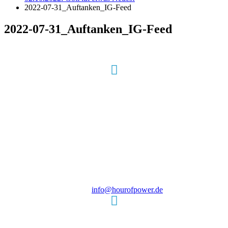
2022-07-31_Auftanken_IG-Feed
2022-07-31_Auftanken_IG-Feed
Hour of Power Deutschland
Verein zur Förderung der Verkündigung
des Evangeliums e.V.
Steinerne Furt 78
D-86167 Augsburg
Tel.: (+49) 0 8 21 / 420 96 96
E-Mail:
info@hourofpower.de
Sendezeiten Hour of Power