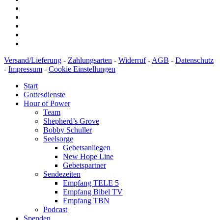
Versand/Lieferung
-
Zahlungsarten
-
Widerruf
-
AGB
-
Datenschutz
-
Impressum
-
Cookie Einstellungen
Start
Gottesdienste
Hour of Power
Team
Shepherd’s Grove
Bobby Schuller
Seelsorge
Gebetsanliegen
New Hope Line
Gebetspartner
Sendezeiten
Empfang TELE 5
Empfang Bibel TV
Empfang TBN
Podcast
Spenden