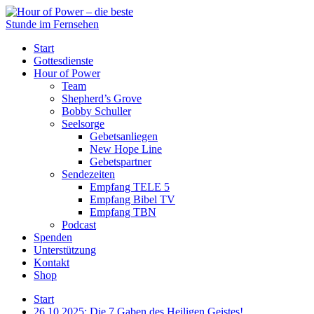
Start
Gottesdienste
Hour of Power
Team
Shepherd’s Grove
Bobby Schuller
Seelsorge
Gebetsanliegen
New Hope Line
Gebetspartner
Sendezeiten
Empfang TELE 5
Empfang Bibel TV
Empfang TBN
Podcast
Spenden
Unterstützung
Kontakt
Shop
Start
26.10.2025: Die 7 Gaben des Heiligen Geistes!