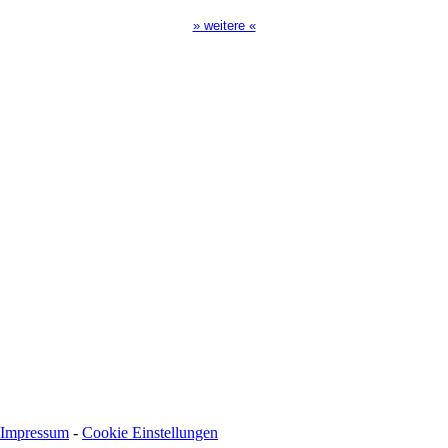
» weitere «
Spendenkonto
:
Baden-Württembergische Bank
BLZ: 600 501 01
Konto: 28 94 829
IBAN: DE43600501010002894829
BIC: SOLADEST600
Impressum
-
Cookie Einstellungen