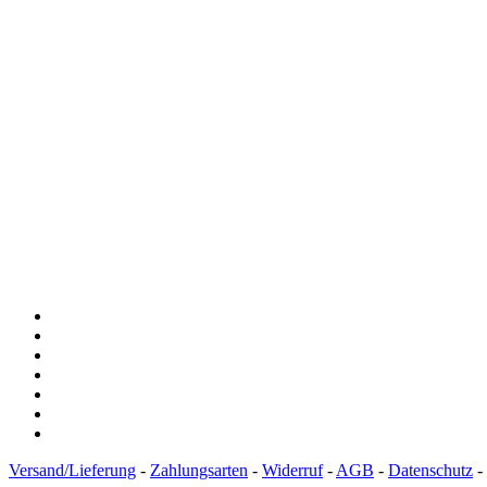
Versand/Lieferung
-
Zahlungsarten
-
Widerruf
-
AGB
-
Datenschutz
-