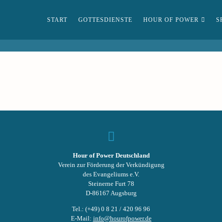
START
GOTTESDIENSTE
HOUR OF POWER
S
Hour of Power Deutschland
Verein zur Förderung der Verkündigung
des Evangeliums e.V.
Steinerne Furt 78
D-86167 Augsburg
Tel.: (+49) 0 8 21 / 420 96 96
E-Mail:
info@hourofpower.de