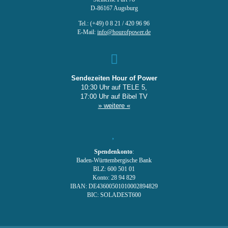
D-86167 Augsburg
Tel.: (+49) 0 8 21 / 420 96 96
E-Mail:
info@hourofpower.de
Sendezeiten Hour of Power
10:30 Uhr auf TELE 5,
17:00 Uhr auf Bibel TV
» weitere «
Spendenkonto
:
Baden-Württembergische Bank
BLZ: 600 501 01
Konto: 28 94 829
IBAN: DE43600501010002894829
BIC: SOLADEST600