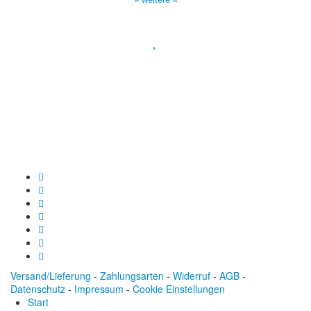
Spendenkonto
:
Baden-Württembergische Bank
BLZ: 600 501 01
Konto: 28 94 829
IBAN: DE43600501010002894829
BIC: SOLADEST600
Versand/Lieferung
-
Zahlungsarten
-
Widerruf
-
AGB
-
Datenschutz
-
Impressum
-
Cookie Einstellungen
Start