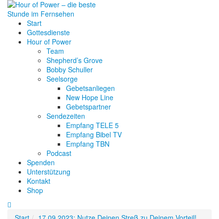
Start
Gottesdienste
Hour of Power
Team
Shepherd’s Grove
Bobby Schuller
Seelsorge
Gebetsanliegen
New Hope Line
Gebetspartner
Sendezeiten
Empfang TELE 5
Empfang Bibel TV
Empfang TBN
Podcast
Spenden
Unterstützung
Kontakt
Shop
Start
17.09.2023: Nutze Deinen Streß zu Deinem Vorteil!