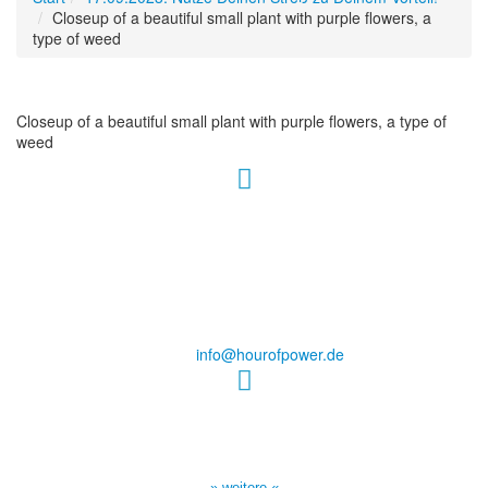
Closeup of a beautiful small plant with purple flowers, a
type of weed
Closeup of a beautiful small plant with purple flowers, a type of
weed
Hour of Power Deutschland
Verein zur Förderung der Verkündigung
des Evangeliums e.V.
Steinerne Furt 78
D-86167 Augsburg
Tel.: (+49) 0 8 21 / 420 96 96
E-Mail:
info@hourofpower.de
Sendezeiten Hour of Power
10:30 Uhr auf TELE 5,
17:00 Uhr auf Bibel TV
» weitere «