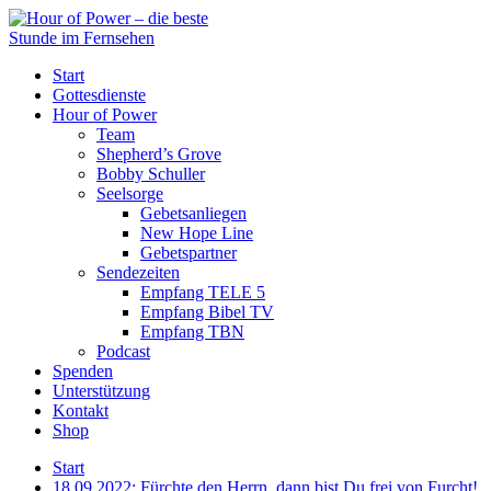
Start
Gottesdienste
Hour of Power
Team
Shepherd’s Grove
Bobby Schuller
Seelsorge
Gebetsanliegen
New Hope Line
Gebetspartner
Sendezeiten
Empfang TELE 5
Empfang Bibel TV
Empfang TBN
Podcast
Spenden
Unterstützung
Kontakt
Shop
Start
18.09.2022: Fürchte den Herrn, dann bist Du frei von Furcht!