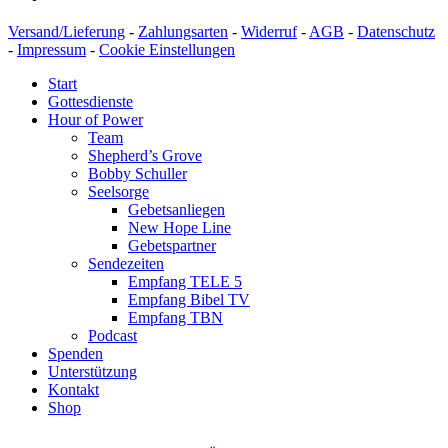
Versand/Lieferung
-
Zahlungsarten
-
Widerruf
-
AGB
-
Datenschutz
-
Impressum
-
Cookie Einstellungen
Start
Gottesdienste
Hour of Power
Team
Shepherd’s Grove
Bobby Schuller
Seelsorge
Gebetsanliegen
New Hope Line
Gebetspartner
Sendezeiten
Empfang TELE 5
Empfang Bibel TV
Empfang TBN
Podcast
Spenden
Unterstützung
Kontakt
Shop