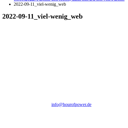
2022-09-11_viel-wenig_web
2022-09-11_viel-wenig_web
Hour of Power Deutschland
Verein zur Förderung der Verkündigung
des Evangeliums e.V.
Steinerne Furt 78
D-86167 Augsburg
Tel.: (+49) 0 8 21 / 420 96 96
E-Mail:
info@hourofpower.de
Sendezeiten Hour of Power