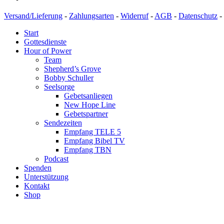
Versand/Lieferung
-
Zahlungsarten
-
Widerruf
-
AGB
-
Datenschutz
-
Start
Gottesdienste
Hour of Power
Team
Shepherd’s Grove
Bobby Schuller
Seelsorge
Gebetsanliegen
New Hope Line
Gebetspartner
Sendezeiten
Empfang TELE 5
Empfang Bibel TV
Empfang TBN
Podcast
Spenden
Unterstützung
Kontakt
Shop