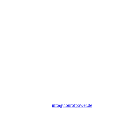
Hour of Power Deutschland
Verein zur Förderung der Verkündigung
des Evangeliums e.V.
Steinerne Furt 78
D-86167 Augsburg
Tel.: (+49) 0 8 21 / 420 96 96
E-Mail:
info@hourofpower.de
Sendezeiten Hour of Power