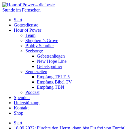
Start
Gottesdienste
Hour of Power
Team
Shepherd’s Grove
Bobby Schuller
Seelsorge
Gebetsanliegen
New Hope Line
Gebetspartner
Sendezeiten
Empfang TELE 5
Empfang Bibel TV
Empfang TBN
Podcast
Spenden
Unterstützung
Kontakt
Shop
Start
18.09.2022: Fürchte den Herrn, dann bist Du frei von Furcht!