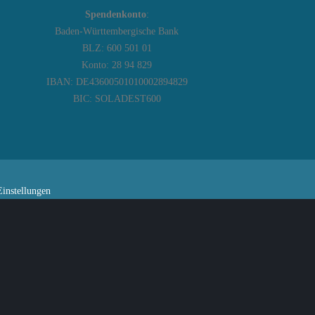
Spendenkonto
:
Baden-Württembergische Bank
BLZ: 600 501 01
Konto: 28 94 829
IBAN: DE43600501010002894829
BIC: SOLADEST600
instellungen