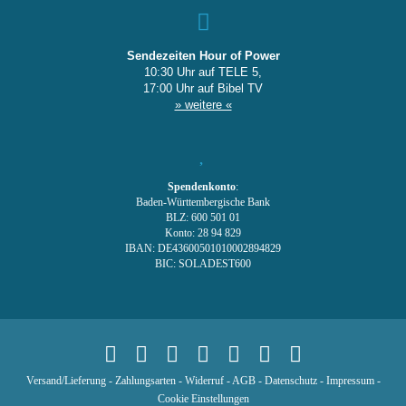
Sendezeiten Hour of Power
10:30 Uhr auf TELE 5,
17:00 Uhr auf Bibel TV
» weitere «
Spendenkonto
:
Baden-Württembergische Bank
BLZ: 600 501 01
Konto: 28 94 829
IBAN: DE43600501010002894829
BIC: SOLADEST600
Versand/Lieferung
-
Zahlungsarten
-
Widerruf
-
AGB
-
Datenschutz
-
Impressum
-
Cookie Einstellungen