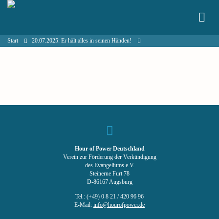
Start
20.07.2025: Er hält alles in seinen Händen!
Hour of Power Deutschland
Verein zur Förderung der Verkündigung
des Evangeliums e.V.
Steinerne Furt 78
D-86167 Augsburg
Tel.: (+49) 0 8 21 / 420 96 96
E-Mail:
info@hourofpower.de