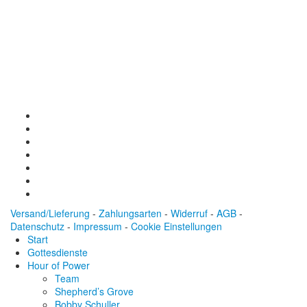
Spendenkonto
:
Baden-Württembergische Bank
BLZ: 600 501 01
Konto: 28 94 829
IBAN: DE43600501010002894829
BIC: SOLADEST600
Versand/Lieferung
-
Zahlungsarten
-
Widerruf
-
AGB
-
Datenschutz
-
Impressum
-
Cookie Einstellungen
Start
Gottesdienste
Hour of Power
Team
Shepherd’s Grove
Bobby Schuller