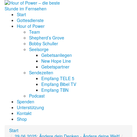
Start
Gottesdienste
Hour of Power
Team
Shepherd’s Grove
Bobby Schuller
Seelsorge
Gebetsanliegen
New Hope Line
Gebetspartner
Sendezeiten
Empfang TELE 5
Empfang Bibel TV
Empfang TBN
Podcast
Spenden
Unterstützung
Kontakt
Shop
Start
29.06.2025: Ändere dein Denken - Ändere deine Welt!