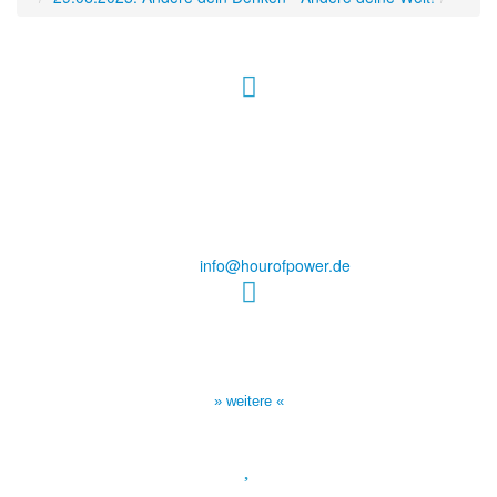
Hour of Power Deutschland
Verein zur Förderung der Verkündigung
des Evangeliums e.V.
Steinerne Furt 78
D-86167 Augsburg
Tel.: (+49) 0 8 21 / 420 96 96
E-Mail:
info@hourofpower.de
Sendezeiten Hour of Power
10:30 Uhr auf TELE 5,
17:00 Uhr auf Bibel TV
» weitere «