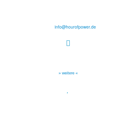
des Evangeliums e.V.
Steinerne Furt 78
D-86167 Augsburg
Tel.: (+49) 0 8 21 / 420 96 96
E-Mail:
info@hourofpower.de
Sendezeiten Hour of Power
10:30 Uhr auf TELE 5,
17:00 Uhr auf Bibel TV
» weitere «
Spendenkonto
:
Baden-Württembergische Bank
BLZ: 600 501 01
Konto: 28 94 829
IBAN: DE43600501010002894829
BIC: SOLADEST600