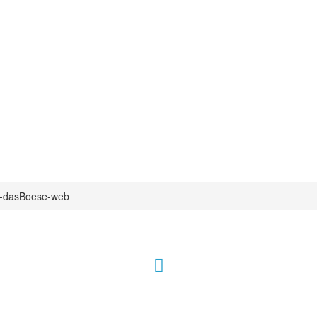
2-dasBoese-web
Hour of Power Deutschland
Verein zur Förderung der Verkündigung