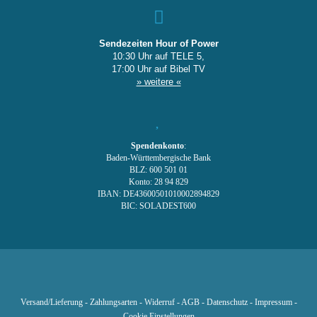
Sendezeiten Hour of Power
10:30 Uhr auf TELE 5,
17:00 Uhr auf Bibel TV
» weitere «
Spendenkonto
:
Baden-Württembergische Bank
BLZ: 600 501 01
Konto: 28 94 829
IBAN: DE43600501010002894829
BIC: SOLADEST600
Versand/Lieferung
-
Zahlungsarten
-
Widerruf
-
AGB
-
Datenschutz
-
Impressum
-
Cookie Einstellungen