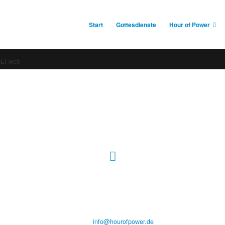
Start
Gottesdienste
Hour of Power
BEI-web
Hour of Power Deutschland
Verein zur Förderung der Verkündigung
des Evangeliums e.V.
Steinerne Furt 78
D-86167 Augsburg
Tel.: (+49) 0 8 21 / 420 96 96
E-Mail:
info@hourofpower.de