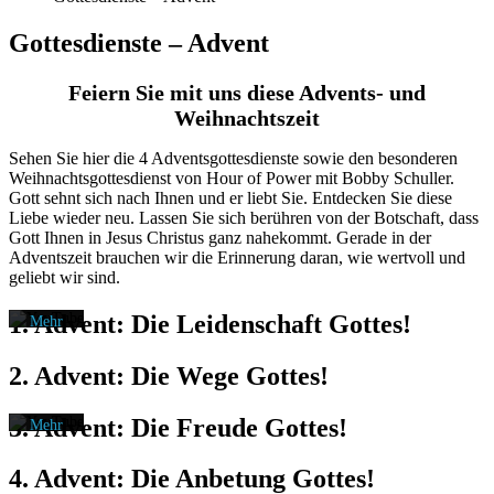
Gottesdienste – Advent
Feiern Sie mit uns diese Advents- und
Weihnachtszeit
Mit
Mit
Sehen Sie hier die 4 Adventsgottesdienste sowie den besonderen
dem
dem
Weihnachtsgottesdienst von Hour of Power mit Bobby Schuller.
Laden
Laden
Gott sehnt sich nach Ihnen und er liebt Sie. Entdecken Sie diese
des
des
Videos
Videos
Liebe wieder neu. Lassen Sie sich berühren von der Botschaft, dass
akzeptieren
akzeptieren
Gott Ihnen in Jesus Christus ganz nahekommt. Gerade in der
Mit
Mit
Sie die
Sie die
Adventszeit brauchen wir die Erinnerung daran, wie wertvoll und
dem
dem
Datenschutzerklärung
Datenschutzerklärung
geliebt wir sind.
Laden
Laden
von
von
des
des
YouTube.
YouTube.
1. Advent: Die Leidenschaft Gottes!
Videos
Videos
Mehr
Mehr
akzeptieren
akzeptieren
erfahren
erfahren
Mit
Sie die
Sie die
dem
2. Advent: Die Wege Gottes!
Datenschutzerklärung
Datenschutzerklärung
Video
Video
Laden
von
von
laden
laden
des
YouTube.
YouTube.
3. Advent: Die Freude Gottes!
Videos
Mehr
Mehr
akzeptieren
erfahren
erfahren
YouTube
YouTube
Sie die
4. Advent: Die Anbetung Gottes!
immer
immer
Datenschutzerklärung
Video
Video
von
entsperren
entsperren