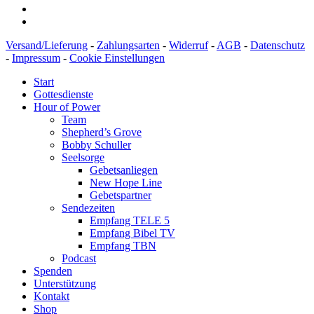
Versand/Lieferung
-
Zahlungsarten
-
Widerruf
-
AGB
-
Datenschutz
-
Impressum
-
Cookie Einstellungen
Start
Gottesdienste
Hour of Power
Team
Shepherd’s Grove
Bobby Schuller
Seelsorge
Gebetsanliegen
New Hope Line
Gebetspartner
Sendezeiten
Empfang TELE 5
Empfang Bibel TV
Empfang TBN
Podcast
Spenden
Unterstützung
Kontakt
Shop