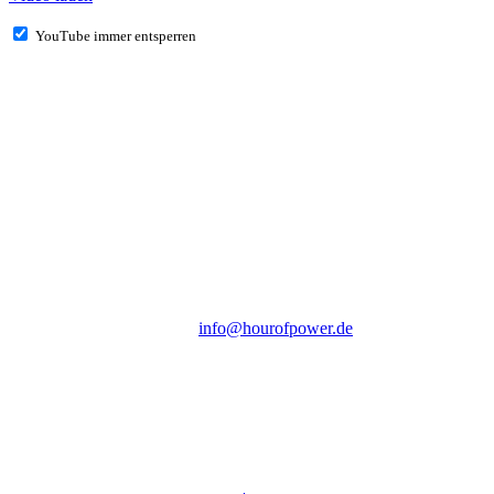
YouTube immer entsperren
Hour of Power Deutschland
Verein zur Förderung der Verkündigung
des Evangeliums e.V.
Steinerne Furt 78
D-86167 Augsburg
Tel.: (+49) 0 8 21 / 420 96 96
E-Mail:
info@hourofpower.de
Sendezeiten Hour of Power
10:30 Uhr auf TELE 5,
17:00 Uhr auf Bibel TV