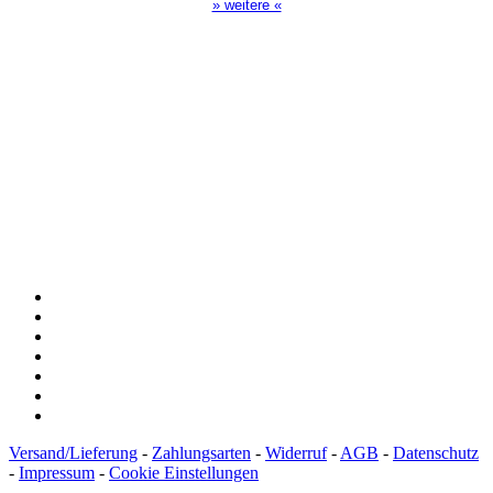
» weitere «
Spendenkonto
:
Baden-Württembergische Bank
BLZ: 600 501 01
Konto: 28 94 829
IBAN: DE43600501010002894829
BIC: SOLADEST600
Versand/Lieferung
-
Zahlungsarten
-
Widerruf
-
AGB
-
Datenschutz
-
Impressum
-
Cookie Einstellungen