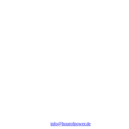
Hour of Power Deutschland
Verein zur Förderung der Verkündigung
des Evangeliums e.V.
Steinerne Furt 78
D-86167 Augsburg
Tel.: (+49) 0 8 21 / 420 96 96
E-Mail:
info@hourofpower.de