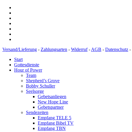
Versand/Lieferung
-
Zahlungsarten
-
Widerruf
-
AGB
-
Datenschutz
-
Start
Gottesdienste
Hour of Power
Team
Shepherd’s Grove
Bobby Schuller
Seelsorge
Gebetsanliegen
New Hope Line
Gebetspartner
Sendezeiten
Empfang TELE 5
Empfang Bibel TV
Empfang TBN