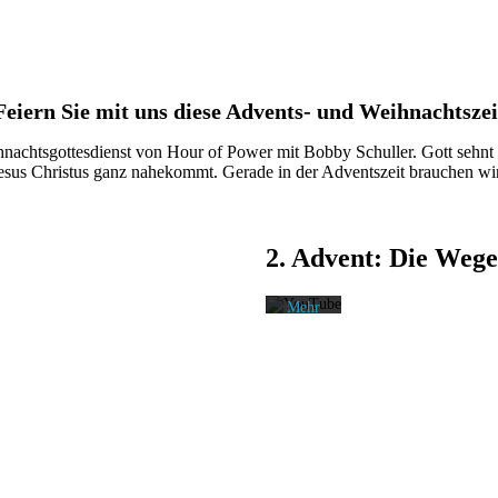
Feiern Sie mit uns diese Advents- und Weihnachtszei
Mit
dem
nachtsgottesdienst von Hour of Power mit Bobby Schuller. Gott sehnt s
Laden
Jesus Christus ganz nahekommt. Gerade in der Adventszeit brauchen wir 
des
Videos
akzeptieren
Sie die
2. Advent: Die Wege
Datenschutzerklärung
von
YouTube.
Mehr
erfahren
Video
laden
YouTube
immer
entsperren