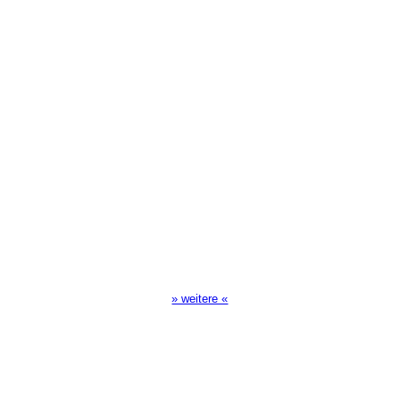
Sendezeiten Hour of Power
10:30 Uhr auf TELE 5,
17:00 Uhr auf Bibel TV
» weitere «