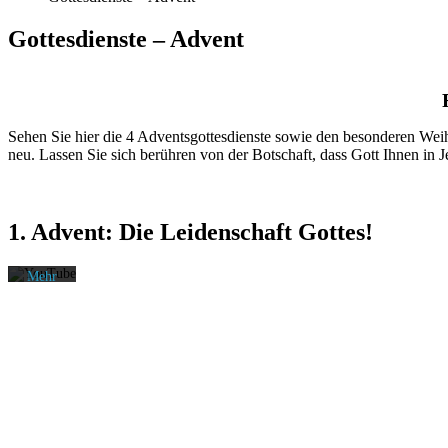
Gottesdienste – Advent
Mit
dem
Sehen Sie hier die 4 Adventsgottesdienste sowie den besonderen Weih
Laden
neu. Lassen Sie sich berühren von der Botschaft, dass Gott Ihnen in 
des
Videos
akzeptieren
Sie die
1. Advent: Die Leidenschaft Gottes!
Datenschutzerklärung
von
YouTube.
Mehr
erfahren
Video
laden
YouTube
immer
entsperren