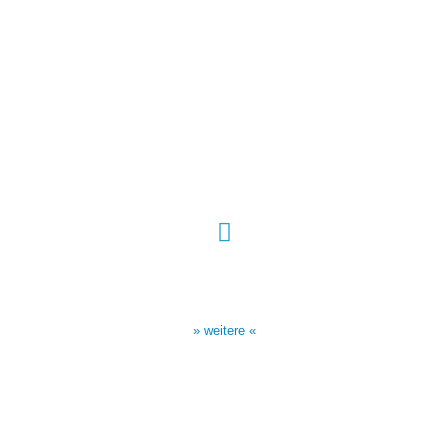
Sendezeiten Hour of Power
10:30 Uhr auf TELE 5,
17:00 Uhr auf Bibel TV
» weitere «