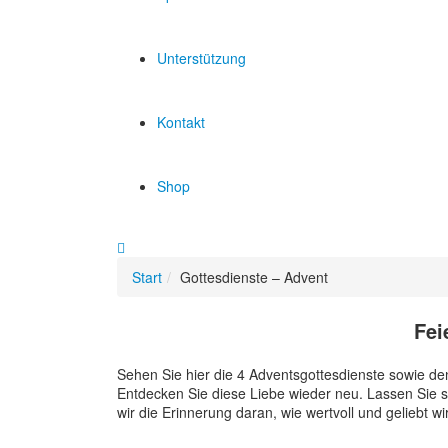
Unterstützung
Kontakt
Shop
Start
Gottesdienste – Advent
Fei
Mit
dem
Sehen Sie hier die 4 Adventsgottesdienste sowie de
Laden
Entdecken Sie diese Liebe wieder neu. Lassen Sie s
des
wir die Erinnerung daran, wie wertvoll und geliebt wir
Videos
akzeptieren