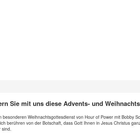
ern Sie mit uns diese Advents- und Weihnachts
Mit
dem
n besonderen Weihnachtsgottesdienst von Hour of Power mit Bobby Schul
Laden
ich berühren von der Botschaft, dass Gott Ihnen in Jesus Christus g
des
 sind.
Videos
akzeptieren