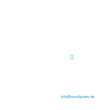
Hour of Power Deutschland
Verein zur Förderung der Verkündigung
des Evangeliums e.V.
Steinerne Furt 78
D-86167 Augsburg
Tel.: (+49) 0 8 21 / 420 96 96
E-Mail:
info@hourofpower.de