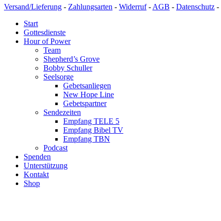
Versand/Lieferung
-
Zahlungsarten
-
Widerruf
-
AGB
-
Datenschutz
-
Start
Gottesdienste
Hour of Power
Team
Shepherd’s Grove
Bobby Schuller
Seelsorge
Gebetsanliegen
New Hope Line
Gebetspartner
Sendezeiten
Empfang TELE 5
Empfang Bibel TV
Empfang TBN
Podcast
Spenden
Unterstützung
Kontakt
Shop