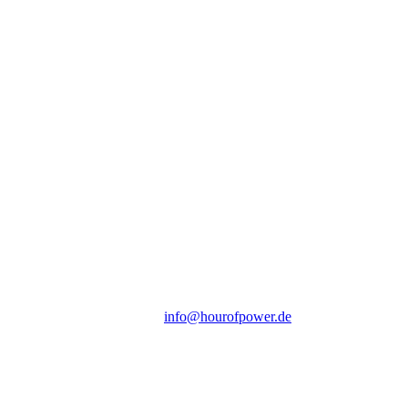
Hour of Power Deutschland
Verein zur Förderung der Verkündigung
des Evangeliums e.V.
Steinerne Furt 78
D-86167 Augsburg
Tel.: (+49) 0 8 21 / 420 96 96
E-Mail:
info@hourofpower.de
Sendezeiten Hour of Power
10:30 Uhr auf TELE 5,