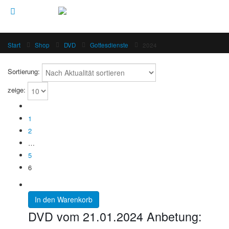
Start
Shop
DVD
Gottesdienste
2024
Sortierung:
zeige:
1
2
…
5
6
In den Warenkorb
DVD vom 21.01.2024 Anbetung: