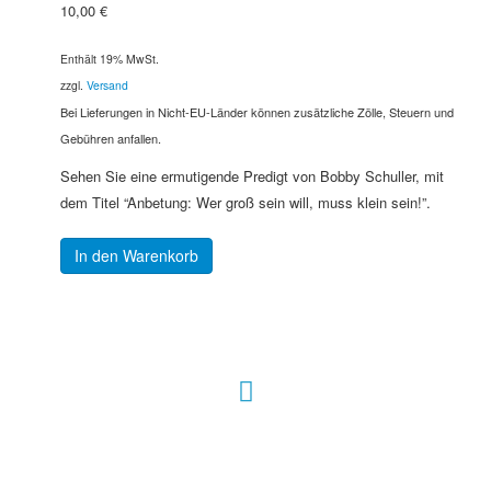
10,00
€
Enthält 19% MwSt.
zzgl.
Versand
Bei Lieferungen in Nicht-EU-Länder können zusätzliche Zölle, Steuern und
Gebühren anfallen.
Sehen Sie eine ermutigende Predigt von Bobby Schuller, mit
dem Titel “Anbetung: Wer groß sein will, muss klein sein!”.
In den Warenkorb
Hour of Power Deutschland
Verein zur Förderung der Verkündigung
des Evangeliums e.V.
Steinerne Furt 78
D-86167 Augsburg