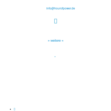
Tel.: (+49) 0 8 21 / 420 96 96
E-Mail:
info@hourofpower.de
Sendezeiten Hour of Power
10:30 Uhr auf TELE 5,
17:00 Uhr auf Bibel TV
» weitere «
Spendenkonto
:
Baden-Württembergische Bank
BLZ: 600 501 01
Konto: 28 94 829
IBAN: DE43600501010002894829
BIC: SOLADEST600