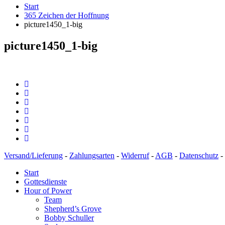
Start
365 Zeichen der Hoffnung
picture1450_1-big
picture1450_1-big
Versand/Lieferung
-
Zahlungsarten
-
Widerruf
-
AGB
-
Datenschutz
-
Start
Gottesdienste
Hour of Power
Team
Shepherd’s Grove
Bobby Schuller