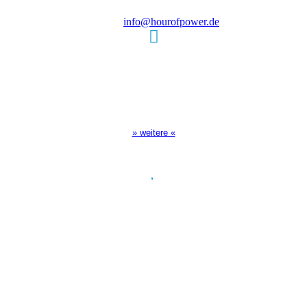
E-Mail:
info@hourofpower.de
Sendezeiten Hour of Power
10:30 Uhr auf TELE 5,
17:00 Uhr auf Bibel TV
» weitere «
Spendenkonto
:
Baden-Württembergische Bank
BLZ: 600 501 01
Konto: 28 94 829
IBAN: DE43600501010002894829