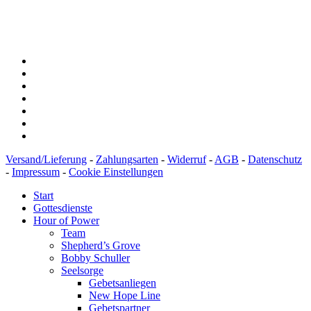
BIC: SOLADEST600
Versand/Lieferung
-
Zahlungsarten
-
Widerruf
-
AGB
-
Datenschutz
-
Impressum
-
Cookie Einstellungen
Start
Gottesdienste
Hour of Power
Team
Shepherd’s Grove
Bobby Schuller
Seelsorge
Gebetsanliegen
New Hope Line
Gebetspartner