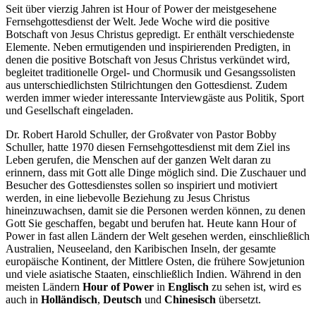
Seit über vierzig Jahren ist Hour of Power der meistgesehene
Fernsehgottesdienst der Welt. Jede Woche wird die positive
Botschaft von Jesus Christus gepredigt. Er enthält verschiedenste
Elemente. Neben ermutigenden und inspirierenden Predigten, in
denen die positive Botschaft von Jesus Christus verkündet wird,
begleitet traditionelle Orgel- und Chormusik und Gesangssolisten
aus unterschiedlichsten Stilrichtungen den Gottesdienst. Zudem
werden immer wieder interessante Interviewgäste aus Politik, Sport
und Gesellschaft eingeladen.
Dr. Robert Harold Schuller, der Großvater von Pastor Bobby
Schuller, hatte 1970 diesen Fernsehgottesdienst mit dem Ziel ins
Leben gerufen, die Menschen auf der ganzen Welt daran zu
erinnern, dass mit Gott alle Dinge möglich sind. Die Zuschauer und
Besucher des Gottesdienstes sollen so inspiriert und motiviert
werden, in eine liebevolle Beziehung zu Jesus Christus
hineinzuwachsen, damit sie die Personen werden können, zu denen
Gott Sie geschaffen, begabt und berufen hat. Heute kann Hour of
Power in fast allen Ländern der Welt gesehen werden, einschließlich
Australien, Neuseeland, den Karibischen Inseln, der gesamte
europäische Kontinent, der Mittlere Osten, die frühere Sowjetunion
und viele asiatische Staaten, einschließlich Indien. Während in den
meisten Ländern
Hour of Power
in
Englisch
zu sehen ist, wird es
auch in
Holländisch
,
Deutsch
und
Chinesisch
übersetzt.