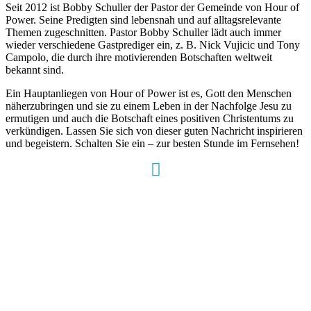
Seit 2012 ist Bobby Schuller der Pastor der Gemeinde von Hour of
Power. Seine Predigten sind lebensnah und auf alltagsrelevante
Themen zugeschnitten. Pastor Bobby Schuller lädt auch immer
wieder verschiedene Gastprediger ein, z. B. Nick Vujicic und Tony
Campolo, die durch ihre motivierenden Botschaften weltweit
bekannt sind.
Ein Hauptanliegen von Hour of Power ist es, Gott den Menschen
näherzubringen und sie zu einem Leben in der Nachfolge Jesu zu
ermutigen und auch die Botschaft eines positiven Christentums zu
verkündigen. Lassen Sie sich von dieser guten Nachricht inspirieren
und begeistern. Schalten Sie ein – zur besten Stunde im Fernsehen!
Hour of Power Deutschland
Verein zur Förderung der Verkündigung
des Evangeliums e.V.
Steinerne Furt 78
D-86167 Augsburg
Tel.: (+49) 0 8 21 / 420 96 96