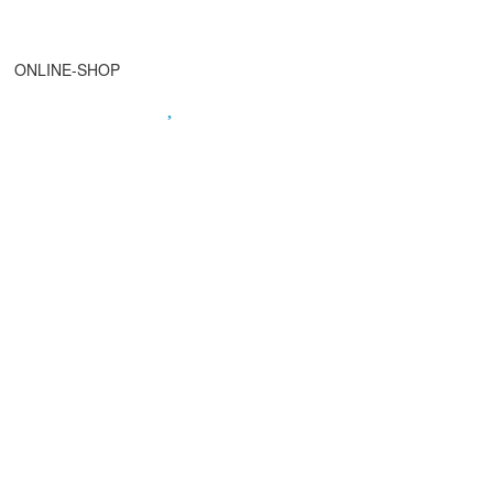
ONLINE-SHOP
Spendenkonto
:
Baden-Württembergische Bank
BLZ: 600 501 01
Konto: 28 94 829
IBAN: DE43600501010002894829
BIC: SOLADEST600