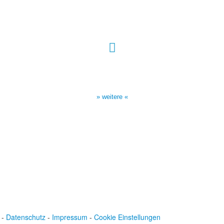
Sendezeiten Hour of Power
10:30 Uhr auf TELE 5,
17:00 Uhr auf Bibel TV
» weitere «
-
Datenschutz
-
Impressum
-
Cookie Einstellungen