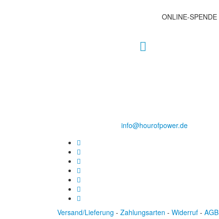
ONLINE-SPENDE
Hour of Power Deutschland
Verein zur Förderung der Verkündigung
des Evangeliums e.V.
Steinerne Furt 78
D-86167 Augsburg
Tel.: (+49) 0 8 21 / 420 96 96
E-Mail:
info@hourofpower.de
Versand/Lieferung
-
Zahlungsarten
-
Widerruf
-
AGB