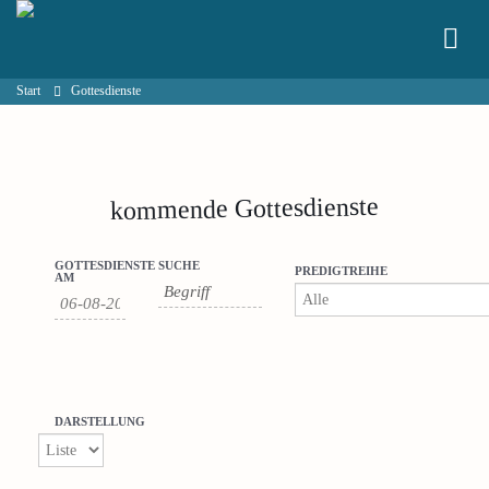
Start
Gottesdienste
kommende Gottesdienste
Gottesdienste
Gottesdienste
GOTTESDIENSTE
SUCHE
PREDIGTREIHE
Veranstaltung
AM
Suche
Search
Ansichten-
und
Navigation
Ansichten,
Navigation
DARSTELLUNG