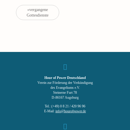
Gottesdienste
«vergangene
Gottesdienste
List
Navigation
Hour of Power Deutschland
Verein zur Förderung der Verkündigung
des Evangeliums e.V.
Steinerne Furt 78
D-86167 Augsburg
Tel.: (+49) 0 8 21 / 420 96 96
E-Mail:
info@hourofpower.de