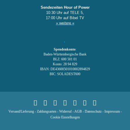
Sendezeiten Hour of Power
10:30 Uhr auf TELE 5,
17:00 Uhr auf Bibel TV
» weitere «
Spendenkonto
:
Baden-Württembergische Bank
BLZ: 600 501 01
Konto: 28 94 829
IBAN: DE43600501010002894829
BIC: SOLADEST600
Versand/Lieferung
-
Zahlungsarten
-
Widerruf
-
AGB
-
Datenschutz
-
Impressum
-
Cookie Einstellungen