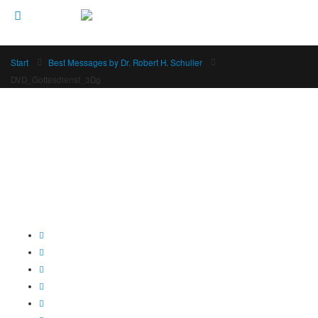
Start
Best Messages by Dr. Robert H. Schuller
DVD_Gottesdienst_3Dg