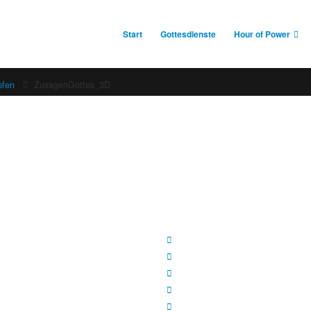
Start
Gottesdienste
Hour of Power
pfen
ZusagenGottes_3D