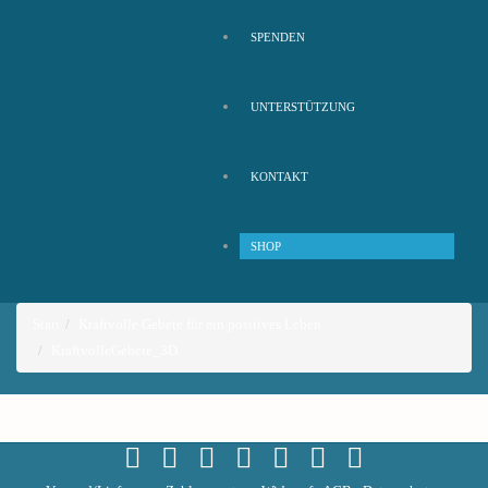
SPENDEN
UNTERSTÜTZUNG
KONTAKT
SHOP
Start
Kraftvolle Gebete für ein positives Leben
KraftvolleGebete_3D