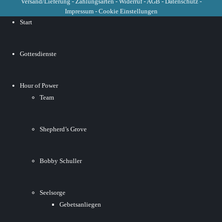
Versand/Lieferung
-
Zahlungsarten
-
Widerruf
-
AGB
-
Datenschutz
-
Impressum
-
Cookie Einstellungen
Start
Gottesdienste
Hour of Power
Team
Shepherd’s Grove
Bobby Schuller
Seelsorge
Gebetsanliegen