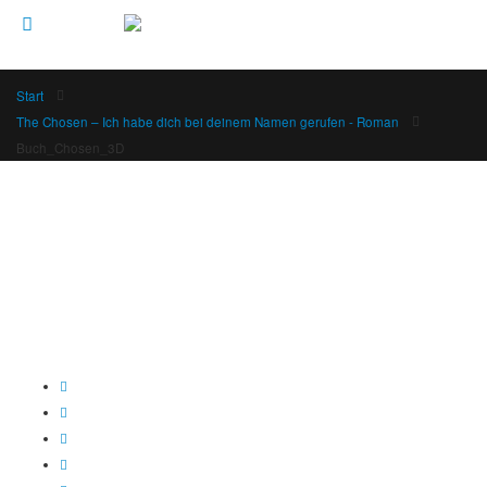
Start
The Chosen – Ich habe dich bei deinem Namen gerufen - Roman
Buch_Chosen_3D