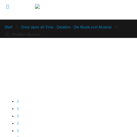
Start
Once Upon all Time - Creation - Die Musik zum Musical
CD_Creation-Musical