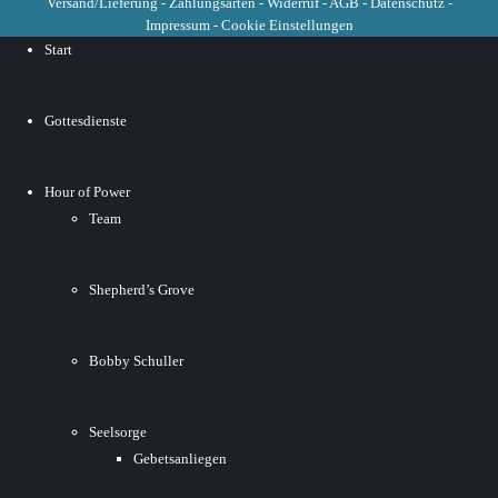
Versand/Lieferung
-
Zahlungsarten
-
Widerruf
-
AGB
-
Datenschutz
-
Impressum
-
Cookie Einstellungen
Start
Gottesdienste
Hour of Power
Team
Shepherd’s Grove
Bobby Schuller
Seelsorge
Gebetsanliegen