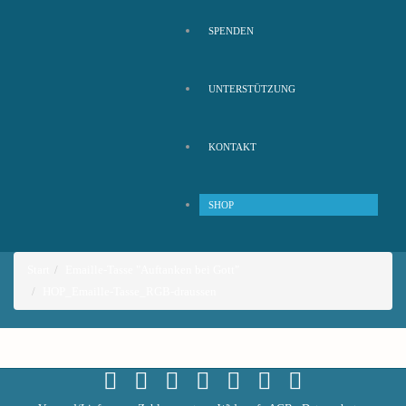
SPENDEN
UNTERSTÜTZUNG
KONTAKT
SHOP
Start
Emaille-Tasse "Auftanken bei Gott"
HOP_Emaille-Tasse_RGB-draussen