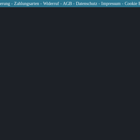
ferung
-
Zahlungsarten
-
Widerruf
-
AGB
-
Datenschutz
-
Impressum
-
Cookie E