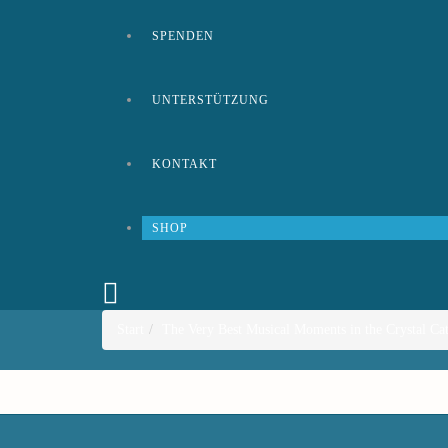
SPENDEN
UNTERSTÜTZUNG
KONTAKT
SHOP
Start
The Very Best Musical Moments in the Crystal Ca