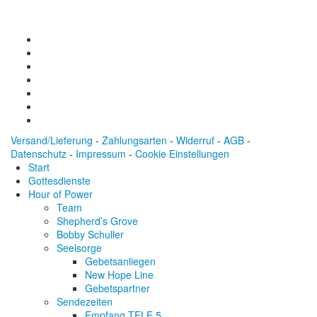
Versand/Lieferung
-
Zahlungsarten
-
Widerruf
-
AGB
-
Datenschutz
-
Impressum
-
Cookie Einstellungen
Start
Gottesdienste
Hour of Power
Team
Shepherd’s Grove
Bobby Schuller
Seelsorge
Gebetsanliegen
New Hope Line
Gebetspartner
Sendezeiten
Empfang TELE 5