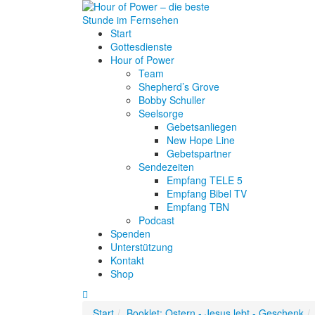
Start
Gottesdienste
Hour of Power
Team
Shepherd’s Grove
Bobby Schuller
Seelsorge
Gebetsanliegen
New Hope Line
Gebetspartner
Sendezeiten
Empfang TELE 5
Empfang Bibel TV
Empfang TBN
Podcast
Spenden
Unterstützung
Kontakt
Shop
Start
Booklet: Ostern - Jesus lebt - Geschenk