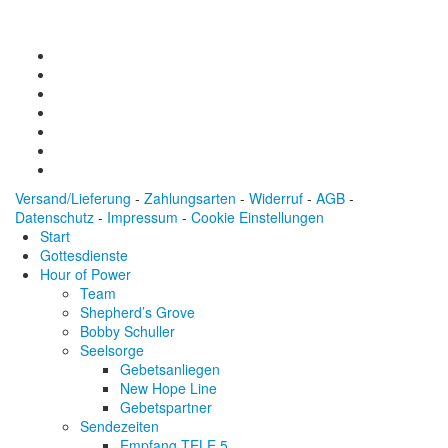
Versand/Lieferung
-
Zahlungsarten
-
Widerruf
-
AGB
-
Datenschutz
-
Impressum
-
Cookie Einstellungen
Start
Gottesdienste
Hour of Power
Team
Shepherd’s Grove
Bobby Schuller
Seelsorge
Gebetsanliegen
New Hope Line
Gebetspartner
Sendezeiten
Empfang TELE 5