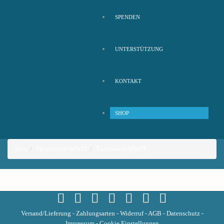
SPENDEN
UNTERSTÜTZUNG
KONTAKT
SHOP
Start
Sportbeutel WWJT
Turnbeutel-WWJT
Versand/Lieferung
-
Zahlungsarten
-
Widerruf
-
AGB
-
Datenschutz
-
Impressum
-
Cookie Einstellungen