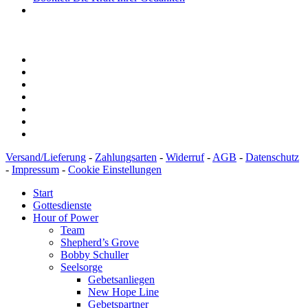
Versand/Lieferung
-
Zahlungsarten
-
Widerruf
-
AGB
-
Datenschutz
-
Impressum
-
Cookie Einstellungen
Start
Gottesdienste
Hour of Power
Team
Shepherd’s Grove
Bobby Schuller
Seelsorge
Gebetsanliegen
New Hope Line
Gebetspartner