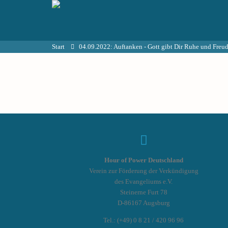
Start
04.09.2022: Auftanken - Gott gibt Dir Ruhe und Freud
Hour of Power Deutschland
Verein zur Förderung der Verkündigung
des Evangeliums e.V.
Steinerne Furt 78
D-86167 Augsburg
Tel.: (+49) 0 8 21 / 420 96 96