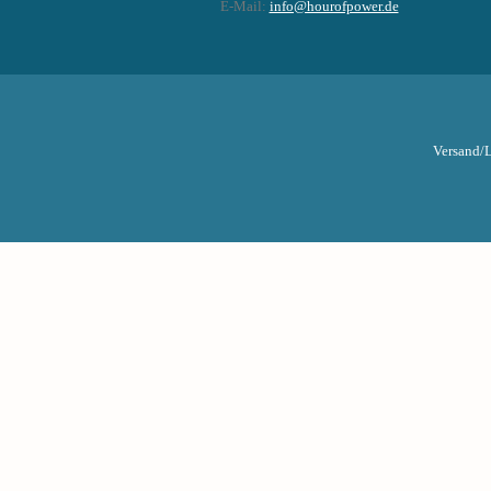
E-Mail:
info@hourofpower.de
Versand/L