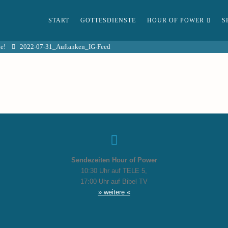
START
GOTTESDIENSTE
HOUR OF POWER
S
e!
2022-07-31_Auftanken_IG-Feed
Sendezeiten Hour of Power
10:30 Uhr auf TELE 5,
17:00 Uhr auf Bibel TV
» weitere «