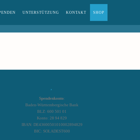
PENDEN
UNTERSTÜTZUNG
KONTAKT
SHOP
Spendenkonto
:
Baden-Württembergische Bank
BLZ: 600 501 01
Konto: 28 94 829
IBAN: DE43600501010002894829
BIC: SOLADEST600