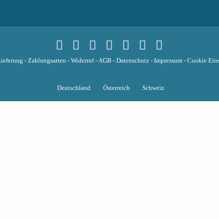
ieferung
-
Zahlungsarten
-
Widerruf
-
AGB
-
Datenschutz
-
Impressum
-
Cookie Eins
Deutschland
Österreich
Schweiz