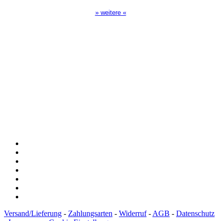
» weitere «
Spendenkonto
:
Baden-Württembergische Bank
BLZ: 600 501 01
Konto: 28 94 829
IBAN: DE43600501010002894829
BIC: SOLADEST600
Versand/Lieferung
-
Zahlungsarten
-
Widerruf
-
AGB
-
Datenschutz