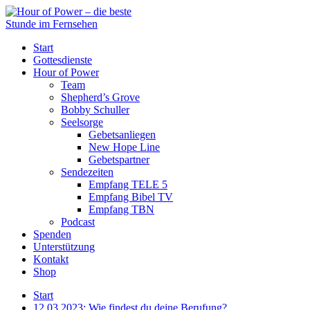
Start
Gottesdienste
Hour of Power
Team
Shepherd’s Grove
Bobby Schuller
Seelsorge
Gebetsanliegen
New Hope Line
Gebetspartner
Sendezeiten
Empfang TELE 5
Empfang Bibel TV
Empfang TBN
Podcast
Spenden
Unterstützung
Kontakt
Shop
Start
12.03.2023: Wie findest du deine Berufung?