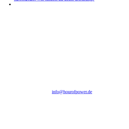
Hour of Power Deutschland
Verein zur Förderung der Verkündigung
des Evangeliums e.V.
Steinerne Furt 78
D-86167 Augsburg
Tel.: (+49) 0 8 21 / 420 96 96
E-Mail:
info@hourofpower.de
Sendezeiten Hour of Power
10:30 Uhr auf TELE 5,
17:00 Uhr auf Bibel TV