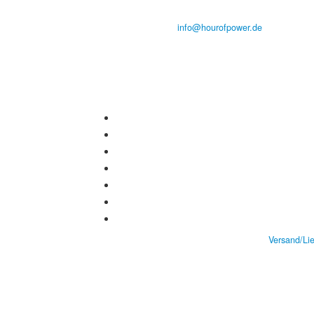
Tel.: (+49) 0 8 21 / 420 96 96
E-Mail:
info@hourofpower.de
Versand/Li