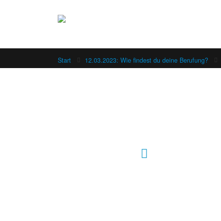
Start
12.03.2023: Wie findest du deine Berufung?
Hour of Power Deutschland
Verein zur Förderung der Verkündigung
des Evangeliums e.V.
Steinerne Furt 78
D-86167 Augsburg