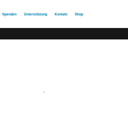
Spenden
Unterstützung
Kontakt
Shop
Spendenkonto
:
Baden-Württembergische Bank
BLZ: 600 501 01
Konto: 28 94 829
IBAN: DE43600501010002894829