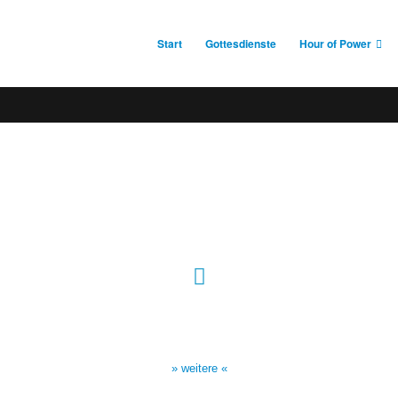
Start
Gottesdienste
Hour of Power
Sendezeiten Hour of Power
10:30 Uhr auf TELE 5,
17:00 Uhr auf Bibel TV
» weitere «