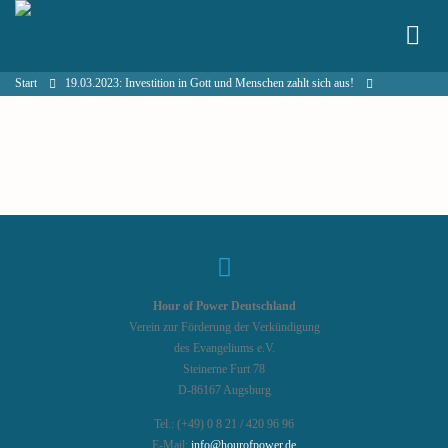
Start
19.03.2023: Investition in Gott und Menschen zahlt sich aus!
Hour of Power Deutschland
Verein zur Förderung der Verkündigung
des Evangeliums e.V.
Steinerne Furt 78
D-86167 Augsburg
Tel.: (+49) 0 8 21 / 420 96 96
E-Mail:
info@hourofpower.de