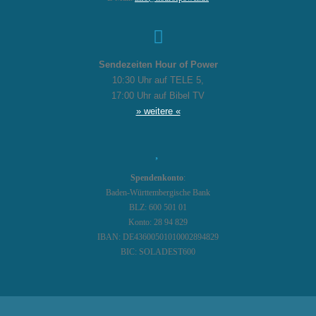
Sendezeiten Hour of Power
10:30 Uhr auf TELE 5,
17:00 Uhr auf Bibel TV
» weitere «
Spendenkonto
:
Baden-Württembergische Bank
BLZ: 600 501 01
Konto: 28 94 829
IBAN: DE43600501010002894829
BIC: SOLADEST600