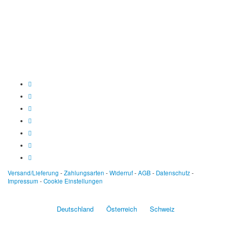
BLZ: 600 501 01
Konto: 28 94 829
IBAN: DE43600501010002894829
BIC: SOLADEST600
Versand/Lieferung
-
Zahlungsarten
-
Widerruf
-
AGB
-
Datenschutz
-
Impressum
-
Cookie Einstellungen
Deutschland
Österreich
Schweiz