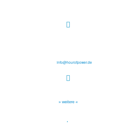
Hour of Power Deutschland
Verein zur Förderung der Verkündigung
des Evangeliums e.V.
Steinerne Furt 78
D-86167 Augsburg
Tel.: (+49) 0 8 21 / 420 96 96
E-Mail:
info@hourofpower.de
Sendezeiten Hour of Power
10:30 Uhr auf TELE 5,
17:00 Uhr auf Bibel TV
» weitere «
Spendenkonto
:
Baden-Württembergische Bank