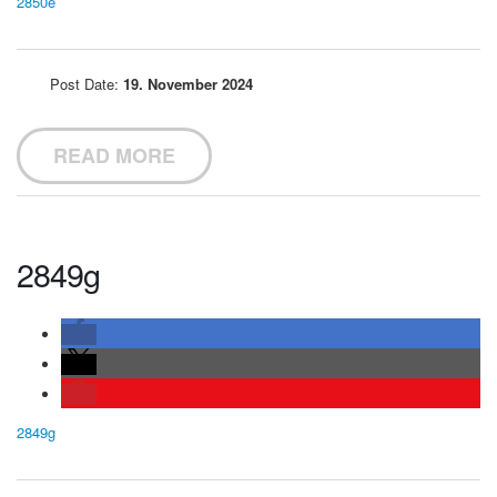
2850e
Post Date:
19. November 2024
READ MORE
2849g
2849g