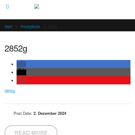
Start
Predigttexte
2024
2852g
2852g
Post Date:
2. Dezember 2024
READ MORE