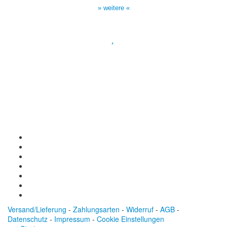
» weitere «
Spendenkonto
:
Baden-Württembergische Bank
BLZ: 600 501 01
Konto: 28 94 829
IBAN: DE43600501010002894829
BIC: SOLADEST600
Versand/Lieferung
-
Zahlungsarten
-
Widerruf
-
AGB
-
Datenschutz
-
Impressum
-
Cookie Einstellungen