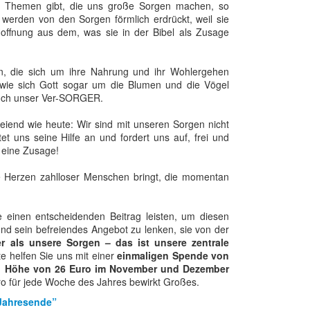
ele Themen gibt, die uns große Sorgen machen, so
 werden von den Sorgen förmlich erdrückt, weil sie
offnung aus dem, was sie in der Bibel als Zusage
n, die sich um ihre Nahrung und ihr Wohlergehen
 wie sich Gott sogar um die Blumen und die Vögel
 auch unser Ver-SORGER.
reiend wie heute: Wir sind mit unseren Sorgen nicht
tet uns seine Hilfe an und fordert uns auf, frei und
r eine Zusage!
ie Herzen zahlloser Menschen bringt, die momentan
einen entscheidenden Beitrag leisten, um diesen
und sein befreiendes Angebot zu lenken, sie von der
ker als unsere Sorgen – das ist unsere zentrale
te helfen Sie uns mit einer
einmaligen Spende von
in Höhe von 26 Euro im November und Dezember
o für jede Woche des Jahres bewirkt Großes.
Jahresende”