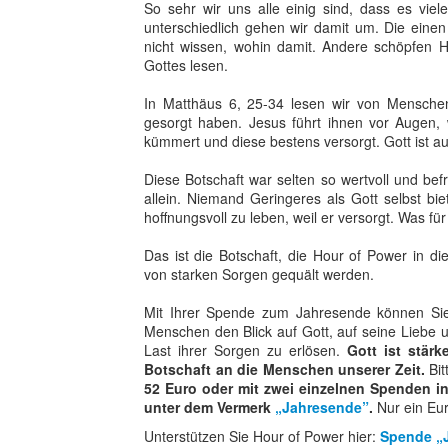
So sehr wir uns alle einig sind, dass es vi
unterschiedlich gehen wir damit um. Die einen
nicht wissen, wohin damit. Andere schöpfen H
Gottes lesen.
In Matthäus 6, 25-34 lesen wir von Mensche
gesorgt haben. Jesus führt ihnen vor Augen,
kümmert und diese bestens versorgt. Gott ist
Diese Botschaft war selten so wertvoll und bef
allein. Niemand Geringeres als Gott selbst bie
hoffnungsvoll zu leben, weil er versorgt. Was fü
Das ist die Botschaft, die Hour of Power in d
von starken Sorgen gequält werden.
Mit Ihrer Spende zum Jahresende können Sie 
Menschen den Blick auf Gott, auf seine Liebe 
Last ihrer Sorgen zu erlösen.
Gott ist stär
Botschaft an die Menschen unserer Zeit.
Bit
52 Euro oder mit zwei einzelnen Spenden 
unter dem Vermerk
„Jahresende”
.
Nur ein Eur
Unterstützen Sie Hour of Power hier:
Spende
„