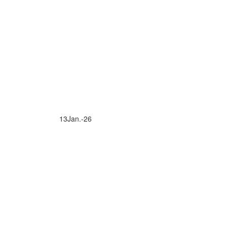
13
Jan.-26