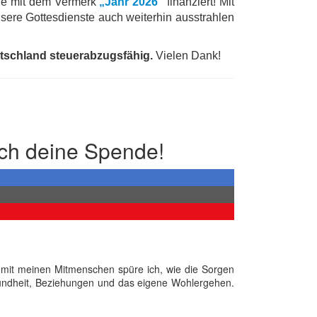
de mit dem Vermerk
„Jahr 2026“
finanziert! Mit
nsere Gottesdienste auch weiterhin ausstrahlen
utschland steuerabzugsfähig.
Vielen Dank!
ch deine Spende!
n mit meinen Mitmenschen spüre ich, wie die Sorgen
ndheit, Beziehungen und das eigene Wohlergehen.