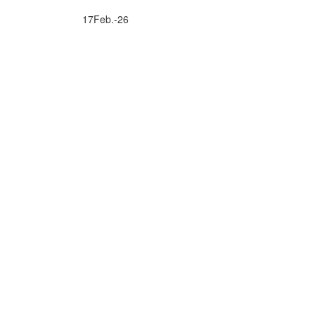
17
Feb.-26