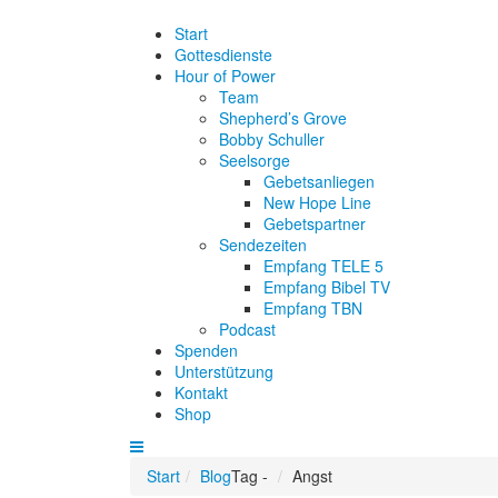
Start
Gottesdienste
Hour of Power
Team
Shepherd’s Grove
Bobby Schuller
Seelsorge
Gebetsanliegen
New Hope Line
Gebetspartner
Sendezeiten
Empfang TELE 5
Empfang Bibel TV
Empfang TBN
Podcast
Spenden
Unterstützung
Kontakt
Shop
Start
Blog
Tag -
Angst