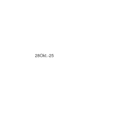
28
Okt.-25