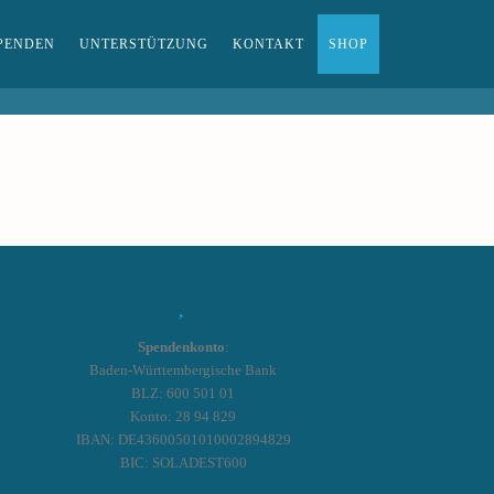
PENDEN
UNTERSTÜTZUNG
KONTAKT
SHOP
Spendenkonto
:
Baden-Württembergische Bank
BLZ: 600 501 01
Konto: 28 94 829
IBAN: DE43600501010002894829
BIC: SOLADEST600