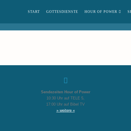
START
GOTTESDIENSTE
HOUR OF POWER
S
Sendezeiten Hour of Power
10:30 Uhr auf TELE 5,
17:00 Uhr auf Bibel TV
» weitere «