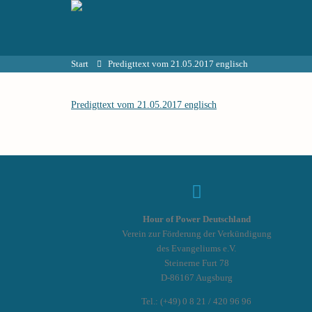
Start
Predigttext vom 21.05.2017 englisch
Predigttext vom 21.05.2017 englisch
Hour of Power Deutschland
Verein zur Förderung der Verkündigung
des Evangeliums e.V.
Steinerne Furt 78
D-86167 Augsburg
Tel.: (+49) 0 8 21 / 420 96 96