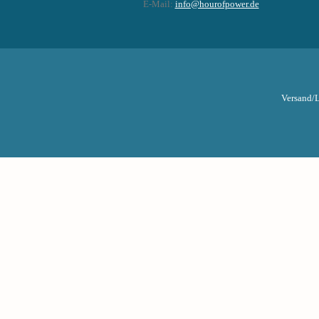
E-Mail:
info@hourofpower.de
Versand/L