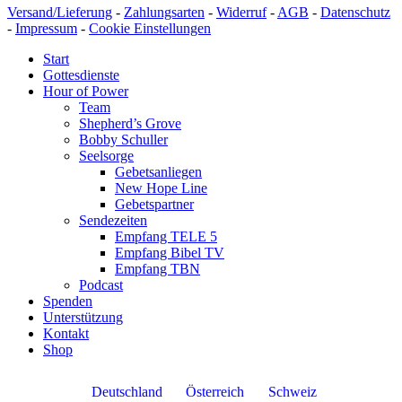
Versand/Lieferung
-
Zahlungsarten
-
Widerruf
-
AGB
-
Datenschutz
-
Impressum
-
Cookie Einstellungen
Start
Gottesdienste
Hour of Power
Team
Shepherd’s Grove
Bobby Schuller
Seelsorge
Gebetsanliegen
New Hope Line
Gebetspartner
Sendezeiten
Empfang TELE 5
Empfang Bibel TV
Empfang TBN
Podcast
Spenden
Unterstützung
Kontakt
Shop
Deutschland
Österreich
Schweiz