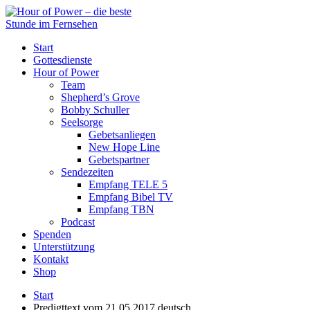
Start
Gottesdienste
Hour of Power
Team
Shepherd’s Grove
Bobby Schuller
Seelsorge
Gebetsanliegen
New Hope Line
Gebetspartner
Sendezeiten
Empfang TELE 5
Empfang Bibel TV
Empfang TBN
Podcast
Spenden
Unterstützung
Kontakt
Shop
Start
Predigttext vom 21.05.2017 deutsch