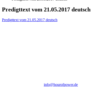
Predigttext vom 21.05.2017 deutsch
Predigttext vom 21.05.2017 deutsch
Hour of Power Deutschland
Verein zur Förderung der Verkündigung
des Evangeliums e.V.
Steinerne Furt 78
D-86167 Augsburg
Tel.: (+49) 0 8 21 / 420 96 96
E-Mail:
info@hourofpower.de
Sendezeiten Hour of Power
10:30 Uhr auf TELE 5,